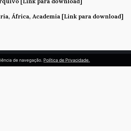
Arquivo [Link para download]
tória, África, Academia [Link para download]
eriência de navegação.
Política de Privacidade.