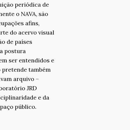
uição periódica de
mente o NAVA, são
upações afins,
rte do acervo visual
ão de países
 a postura
rem ser entendidos e
io pretende também
lvam arquivo –
aboratório JRD
ciplinaridade e da
paço público.