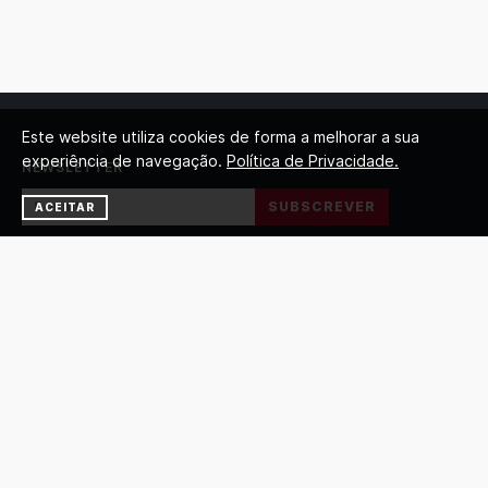
Este website utiliza cookies de forma a melhorar a sua
experiência de navegação.
Política de Privacidade.
NEWSLETTER
SUBSCREVER
ACEITAR