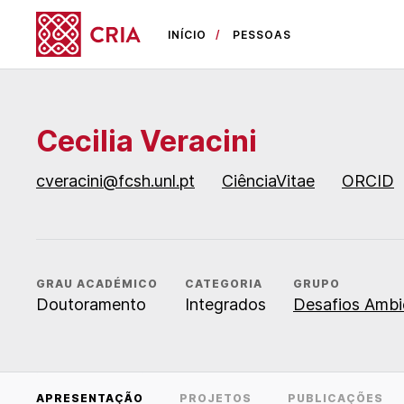
INÍCIO
PESSOAS
Cecilia Veracini
cveracini@fcsh.unl.pt
CiênciaVitae
ORCID
GRAU ACADÉMICO
CATEGORIA
GRUPO
Doutoramento
Integrados
Desafios Ambie
APRESENTAÇÃO
PROJETOS
PUBLICAÇÕES