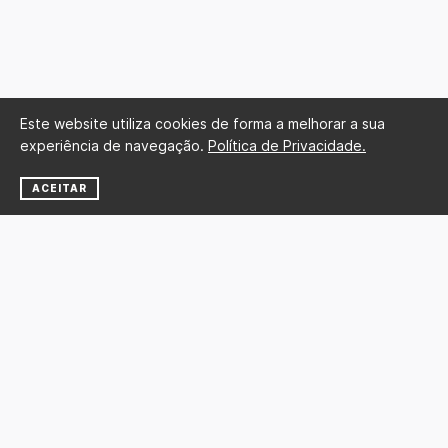
Este website utiliza cookies de forma a melhorar a sua
experiência de navegação.
Política de Privacidade.
ACEITAR
NEWSLETTER
SUBSCREVER